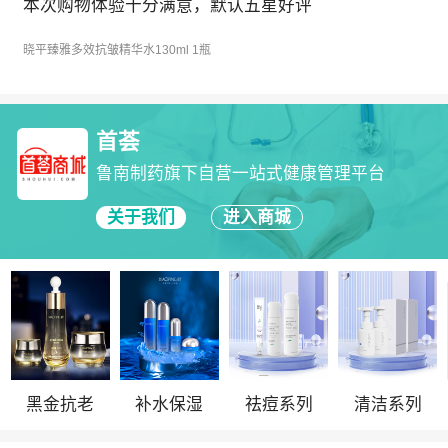
本次购物体验十分满意，默认五星好评
晓平臻雅多效抗皱精华水130ml 1瓶
首荟
鲁南制药旗下自营一站式健康管理平台
关于我们
进入商城
黑金抗老
补水保湿
祛痘系列
清洁系列