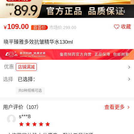
/
1
4
109.00
收藏
￥
首荟价
市场价:299.00
晓平臻雅多效抗皱精华水130ml
优惠
店铺满减
选择
已选择：
共0种规格可选
用户评价（107）
查看更多
s***8