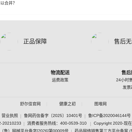
可以合并？
正品保障
售后无
物流配送
售后
运费政策
24小时
发票
舒尔佳官网
健康之初
图堆网
营业执照
鲁网药信备字〔2025〕10401号
鲁ICP备2020046144号
0210233
消费者服务热线：400-0539-310
Copyright 20
）网械平台备字[2026]第00009号
药品网络销售第三方平台备案 (鲁)网