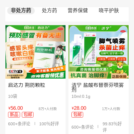
非处方药
处方药
营养保健
晓平护肤
启达力 荆防颗粒
洁宁 盐酸布替萘芬喷雾
剂
10袋
10ml:0.1g
56.00
28.00
¥
¥
8万+人付款
1万+人付款
新品
包邮
包邮
600+条评论
100％好评
99.83％好
600+条评论
评