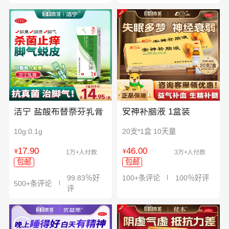
洁宁 盐酸布替萘芬乳膏
安神补脑液 1盒装
10g:0.1g
20支*1盒 10天量
17.90
46.00
¥
¥
1万+人付款
3万+人付款
包邮
包邮
99.83％好
100+条评论
100％好评
500+条评论
评