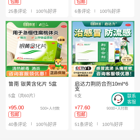
包邮
包邮
25条评论
100％好评
6条评论
100％好评
鲁南 银黄含化片 5盒
启达力荆防合剂10ml*6
支
5盒（共60片）
6支
联系
客服
95.00
77.60
¥
¥
500+人付款
9000+人付款
包邮
包邮
40条评论
100％好评
51条评论
100％好评