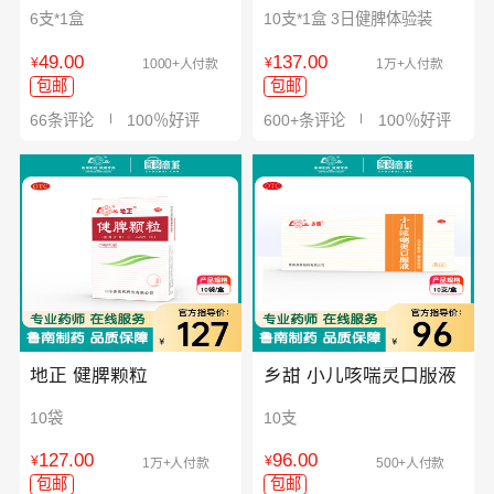
6支*1盒
10支*1盒 3日健脾体验装
49.00
137.00
¥
¥
1000+人付款
1万+人付款
包邮
包邮
66条评论
100％好评
600+条评论
100％好评
地正 健脾颗粒
乡甜 小儿咳喘灵口服液
10袋
10支
127.00
96.00
¥
¥
1万+人付款
500+人付款
包邮
包邮