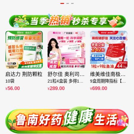
-
启达力 荆防颗粒
舒尔佳 奥利司他胶囊 4盒 减肥 减脂 减重 懒人减肥 科学瘦身 OTC认证减肥
维美维佳南极磷虾油9盒装 5纯南极磷虾油56%海洋磷脂
10袋
21粒4盒装 多得14粒深度排油减重 效果看得见
9盒周期降指标【无效包退】
56.00
289.00
699.00
¥
¥
¥