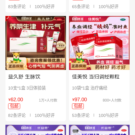
83条评论
100％好评
65条评论
100％好评
益久舒 生脉饮
佳美悦 当归调经颗粒
10支*1盒 3日体验装
10袋*1盒 治疗痛经
62.00
97.00
¥
¥
1万+人付款
800+人付款
包邮
包邮
82条评论
100％好评
53条评论
100％好评