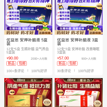
优益思 安神补脑液 5盒
优益思 安神补脑液 3盒
装
装
12支*5盒 生精补髓 益气养血
12支*3盒 安神补脑 改善睡眠
5盒装
3盒装
90.00
57.00
¥
¥
2000+人付款
900+人付款
新品
包邮
新品
包邮
100+条评论
100％好评
30条评论
100％好评