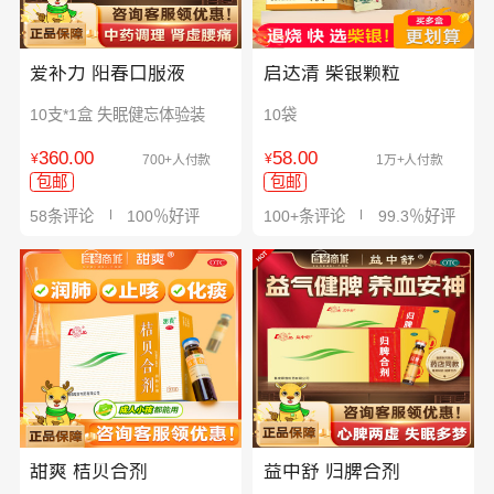
爱补力 阳春口服液
启达清 柴银颗粒
10支*1盒 失眠健忘体验装
10袋
360.00
58.00
¥
¥
700+人付款
1万+人付款
包邮
包邮
58条评论
100％好评
100+条评论
99.3％好评
甜爽 桔贝合剂
益中舒 归脾合剂