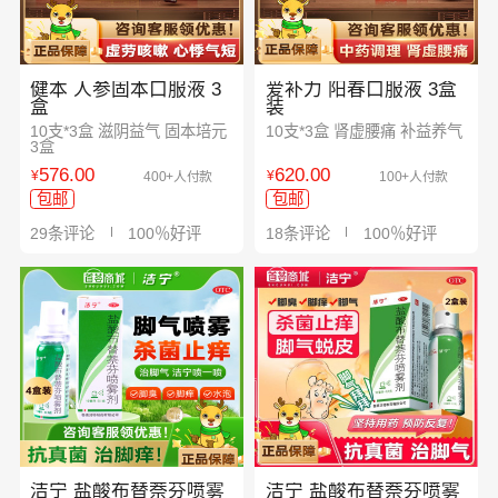
健本 人参固本口服液 3
爱补力 阳春口服液 3盒
盒
装
10支*3盒 滋阴益气 固本培元
10支*3盒 肾虚腰痛 补益养气
3盒
576.00
620.00
¥
¥
400+人付款
100+人付款
包邮
包邮
29条评论
100％好评
18条评论
100％好评
洁宁 盐酸布替萘芬喷雾
洁宁 盐酸布替萘芬喷雾