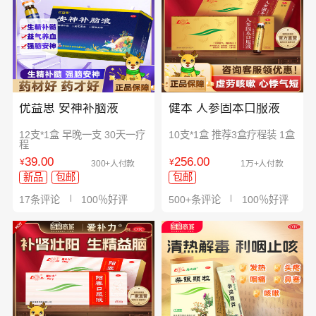
优益思 安神补脑液
健本 人参固本口服液
12支*1盒 早晚一支 30天一疗
10支*1盒 推荐3盒疗程装 1盒
程
39.00
256.00
¥
¥
300+人付款
1万+人付款
新品
包邮
包邮
17条评论
100％好评
500+条评论
100％好评