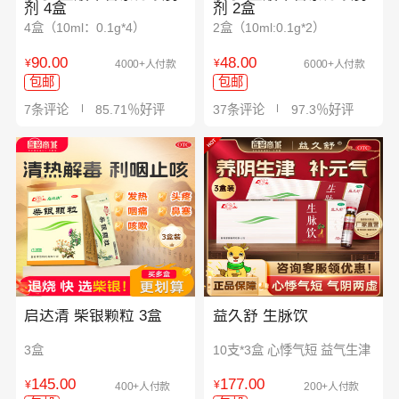
剂 4盒
剂 2盒
4盒（10ml：0.1g*4）
2盒（10ml:0.1g*2）
90.00
48.00
¥
¥
4000+人付款
6000+人付款
包邮
包邮
7条评论
85.71％好评
37条评论
97.3％好评
启达清 柴银颗粒 3盒
益久舒 生脉饮
3盒
10支*3盒 心悸气短 益气生津
145.00
177.00
¥
¥
400+人付款
200+人付款