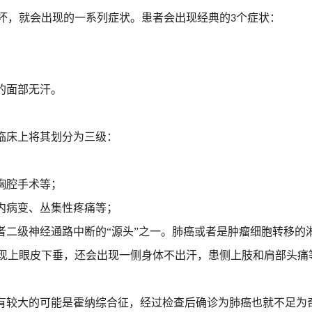
坏，就会出现的一系列症状。患者会出现经典的
个症状：
3
；
的面部无汗。
临床上将其划分为三级：
；
胸腔手术等；
内病变、丛集性疼痛等；
者二级神经通路中断的
“源头”之一。肺癌或者是肿瘤细胞转移的
现上眼皮下垂，还会出现一侧身体不出汗，患侧上肢和肩部头痛
有较大的可能是霍纳综合征，经过检查后确诊为肺癌也就不足为