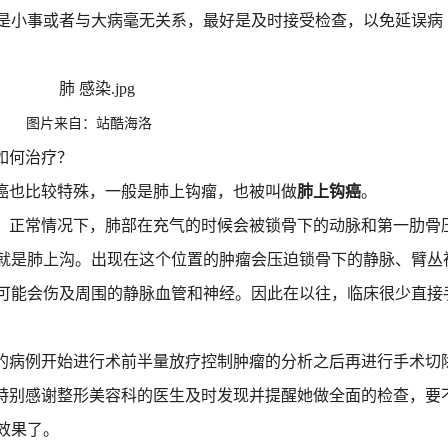
是小事或者与大病毫无关系，最好是及时接受检查，以免延误病
图片来自：站酷海洛
如何治疗？
癌也比较特殊，一般是肺上钩瘤，也被叫做
肺上钩癌
。
，正常情况下，肺部在充气的时候会被锁骨下的动脉和第一肋骨
就是肺上沟。出现在这个位置的肿瘤会压迫锁骨下的静脉、臂丛
可能会伤及周围的静脉血管和神经。因此在以往，临床很少直接
的病例开始进行术前半量放疗控制肿瘤的分析之后再进行手术切
特别感谢整形美容科的医生及时发现并提醒她做全面的检查，要
效果了。