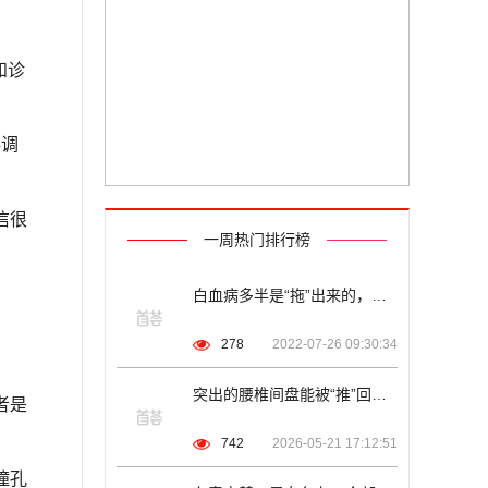
知诊
科调
信很
一周热门排行榜
白血病多半是“拖”出来的，孩子有这“3表现”时，尽早就医！
278
2022-07-26 09:30:34
突出的腰椎间盘能被“推”回去么？
者是
742
2026-05-21 17:12:51
瞳孔