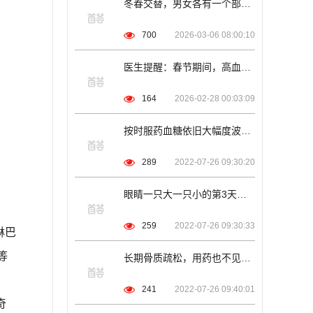
冬春交替，男女各有一个部位“冻不得”，做好保暖很重要
700
2026-03-06 08:00:10
医生提醒：春节期间，高血压患者要注意这4点，安然过大年
164
2026-02-28 00:03:09
按时服药血糖依旧大幅度波动，原因在这！降糖药何时服用？一文讲清
289
2022-07-26 09:30:20
眼睛一只大一只小的第3天，她被确诊肺癌！这些症状出现，速就医
259
2022-07-26 09:30:33
淋巴
等
长期骨质疏松，用药也不见好转？可能是联合用药惹得祸
241
2022-07-26 09:40:01
奇