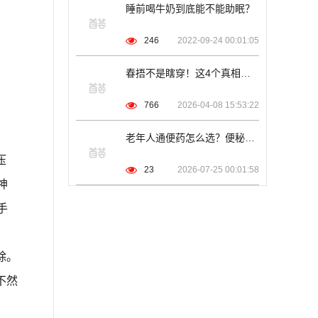
睡前喝牛奶到底能不能助眠？
246
2022-09-24 00:01:05
春捂不是瞎穿！这4个真相，帮你躲过初春90%的小毛病
766
2026-04-08 15:53:22
老年人通便药怎么选？便秘用药盘点：6款药温和通便，虚症更适合
压
23
2026-07-25 00:01:58
神
手
除。
不然