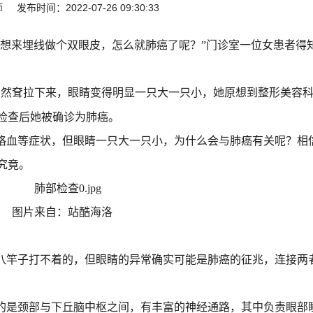
布时间：2022-07-26 09:30:33
，想来埋线做个双眼皮，怎么就肺癌了呢？”门诊室一位女患者得
突然耷拉下来，眼睛变得明显一只大一只小，她原想到整形美容
检查后她被确诊为肺癌。
咯血等症状，但眼睛一只大一只小，为什么会与肺癌有关呢？相
究竟。
图片来自：站酷海洛
八竿子打不着的，但眼睛的异常确实可能是肺癌的征兆，连接两
的是颈部与下丘脑中枢之间，有丰富的神经通路，其中负责眼部