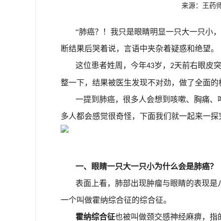
来源：王药师 发
“肺癌？！我只是眼睛明显一只大一只小
断结果后哭着说，言语中夹杂着疑惑和绝望。
这位患者姓周，今年
岁，
天前右眼皮
43
2
整一下，结果被医生发现不对劲，做了全面的
一提到肺癌，很多人会想到咳嗽、胸痛、
多人都会感觉很奇怪，下面我们就一起来一探
一、眼睛一只大一只小为什么会是肺癌？
表面上看，肺部出现肿瘤与眼睛的表现是
一个叫做霍纳综合征的综合征。
霍纳综合征
也被叫做颈交感神经麻痹，指